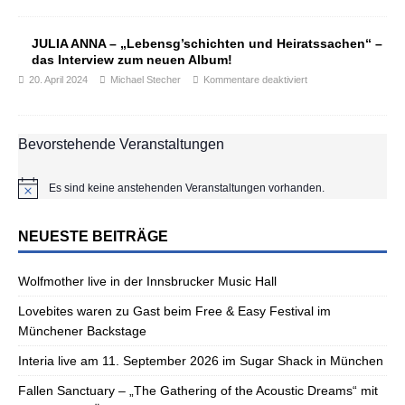
JULIA ANNA – „Lebensg’schichten und Heiratssachen“ –
das Interview zum neuen Album!
20. April 2024
Michael Stecher
Kommentare deaktiviert
Bevorstehende Veranstaltungen
Es sind keine anstehenden Veranstaltungen vorhanden.
H
i
n
NEUESTE BEITRÄGE
w
e
i
Wolfmother live in der Innsbrucker Music Hall
s
Lovebites waren zu Gast beim Free & Easy Festival im
Münchener Backstage
Interia live am 11. September 2026 im Sugar Shack in München
Fallen Sanctuary – „The Gathering of the Acoustic Dreams“ mit