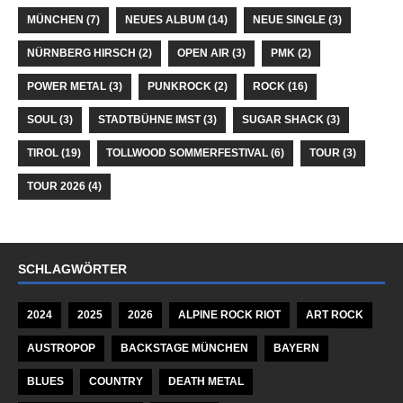
MÜNCHEN
(7)
NEUES ALBUM
(14)
NEUE SINGLE
(3)
NÜRNBERG HIRSCH
(2)
OPEN AIR
(3)
PMK
(2)
POWER METAL
(3)
PUNKROCK
(2)
ROCK
(16)
SOUL
(3)
STADTBÜHNE IMST
(3)
SUGAR SHACK
(3)
TIROL
(19)
TOLLWOOD SOMMERFESTIVAL
(6)
TOUR
(3)
TOUR 2026
(4)
SCHLAGWÖRTER
2024
2025
2026
ALPINE ROCK RIOT
ART ROCK
AUSTROPOP
BACKSTAGE MÜNCHEN
BAYERN
BLUES
COUNTRY
DEATH METAL