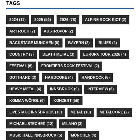
TAGS
2024
(11)
2025
(56)
2026
(78)
ALPINE ROCK RIOT
(2)
ART ROCK
(2)
AUSTROPOP
(2)
BACKSTAGE MÜNCHEN
(8)
BAYERN
(2)
BLUES
(2)
COUNTRY
(3)
DEATH METAL
(3)
EUROPA TOUR 2026
(4)
FESTIVAL
(6)
FRONTIERS ROCK FESTIVAL
(2)
GOTTHARD
(3)
HARDCORE
(4)
HARDROCK
(6)
HEAVY METAL
(4)
INNSBRUCK
(9)
INTERVIEW
(6)
KOMMA WÖRGL
(6)
KONZERT
(56)
LIVESTAGE INNSBRUCK
(10)
METAL
(10)
METALCORE
(2)
MICHAEL STECHER
(12)
MILANO
(3)
MUSIC HALL INNSBRUCK
(5)
MÜNCHEN
(4)