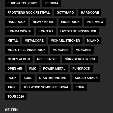
EUROPA TOUR 2026
FESTIVAL
FRONTIERS ROCK FESTIVAL
GOTTHARD
HARDCORE
HARDROCK
HEAVY METAL
INNSBRUCK
INTERVIEW
KOMMA WÖRGL
KONZERT
LIVESTAGE INNSBRUCK
METAL
METALCORE
MICHAEL STECHER
MILANO
MUSIC HALL INNSBRUCK
MÜNCHEN
MÜNCHEN
NEUES ALBUM
NEUE SINGLE
NÜRNBERG HIRSCH
OPEN AIR
PMK
POWER METAL
PUNKROCK
ROCK
SOUL
STADTBÜHNE IMST
SUGAR SHACK
TIROL
TOLLWOOD SOMMERFESTIVAL
TOUR
TOUR 2026
SEITEN