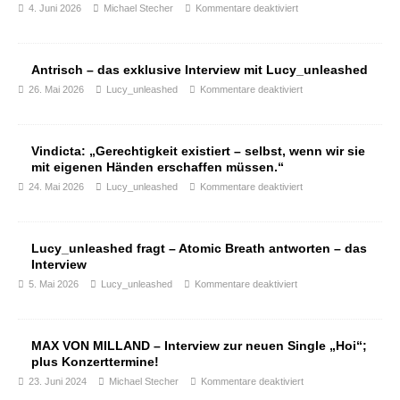
4. Juni 2026
Michael Stecher
Kommentare deaktiviert
Antrisch – das exklusive Interview mit Lucy_unleashed
26. Mai 2026
Lucy_unleashed
Kommentare deaktiviert
Vindicta: „Gerechtigkeit existiert – selbst, wenn wir sie
mit eigenen Händen erschaffen müssen.“
24. Mai 2026
Lucy_unleashed
Kommentare deaktiviert
Lucy_unleashed fragt – Atomic Breath antworten – das
Interview
5. Mai 2026
Lucy_unleashed
Kommentare deaktiviert
MAX VON MILLAND – Interview zur neuen Single „Hoi“;
plus Konzerttermine!
23. Juni 2024
Michael Stecher
Kommentare deaktiviert