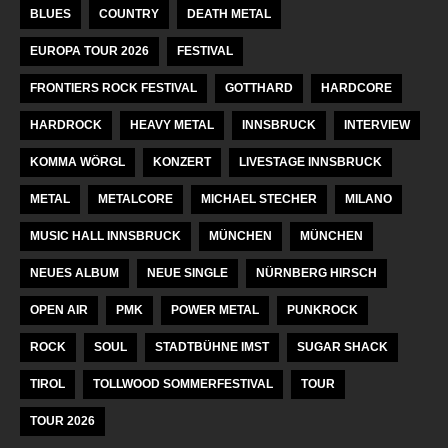
BLUES
COUNTRY
DEATH METAL
EUROPA TOUR 2026
FESTIVAL
FRONTIERS ROCK FESTIVAL
GOTTHARD
HARDCORE
HARDROCK
HEAVY METAL
INNSBRUCK
INTERVIEW
KOMMA WÖRGL
KONZERT
LIVESTAGE INNSBRUCK
METAL
METALCORE
MICHAEL STECHER
MILANO
MUSIC HALL INNSBRUCK
MÜNCHEN
MÜNCHEN
NEUES ALBUM
NEUE SINGLE
NÜRNBERG HIRSCH
OPEN AIR
PMK
POWER METAL
PUNKROCK
ROCK
SOUL
STADTBÜHNE IMST
SUGAR SHACK
TIROL
TOLLWOOD SOMMERFESTIVAL
TOUR
TOUR 2026