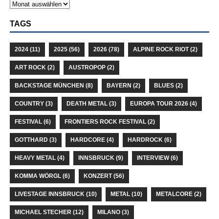
TAGS
2024
(11)
2025
(56)
2026
(78)
ALPINE ROCK RIOT
(2)
ART ROCK
(2)
AUSTROPOP
(2)
BACKSTAGE MÜNCHEN
(8)
BAYERN
(2)
BLUES
(2)
COUNTRY
(3)
DEATH METAL
(3)
EUROPA TOUR 2026
(4)
FESTIVAL
(6)
FRONTIERS ROCK FESTIVAL
(2)
GOTTHARD
(3)
HARDCORE
(4)
HARDROCK
(6)
HEAVY METAL
(4)
INNSBRUCK
(9)
INTERVIEW
(6)
KOMMA WÖRGL
(6)
KONZERT
(56)
LIVESTAGE INNSBRUCK
(10)
METAL
(10)
METALCORE
(2)
MICHAEL STECHER
(12)
MILANO
(3)