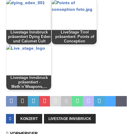
Livestage Innsbruck
LiveStage Tirol
präsentiert Dying Eden
präsentiert: Points of
und Calumet Cult
Conception
Livestage Innsbruck
präsentiert -
Meth`n`Weapons,…
KONZERT
LIVESTAGE INNSBRUCK
VORHERIGER