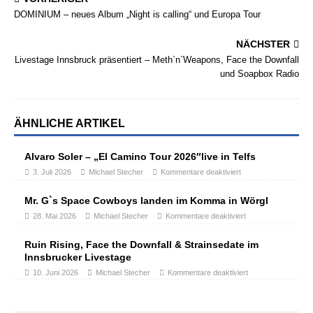
DOMINIUM – neues Album „Night is calling“ und Europa Tour
NÄCHSTER
Livestage Innsbruck präsentiert – Meth`n`Weapons, Face the Downfall
und Soapbox Radio
ÄHNLICHE ARTIKEL
Alvaro Soler – „El Camino Tour 2026″live in Telfs
3. Juli 2026
Michael Stecher
Kommentare deaktiviert
Mr. G`s Space Cowboys landen im Komma in Wörgl
28. Mai 2026
Michael Stecher
Kommentare deaktiviert
Ruin Rising, Face the Downfall & Strainsedate im
Innsbrucker Livestage
10. Juni 2026
Michael Stecher
Kommentare deaktiviert