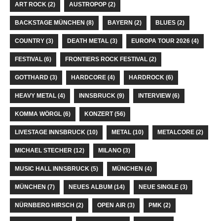
ART ROCK
(2)
AUSTROPOP
(2)
BACKSTAGE MÜNCHEN
(8)
BAYERN
(2)
BLUES
(2)
COUNTRY
(3)
DEATH METAL
(3)
EUROPA TOUR 2026
(4)
FESTIVAL
(6)
FRONTIERS ROCK FESTIVAL
(2)
GOTTHARD
(3)
HARDCORE
(4)
HARDROCK
(6)
HEAVY METAL
(4)
INNSBRUCK
(9)
INTERVIEW
(6)
KOMMA WÖRGL
(6)
KONZERT
(56)
LIVESTAGE INNSBRUCK
(10)
METAL
(10)
METALCORE
(2)
MICHAEL STECHER
(12)
MILANO
(3)
MUSIC HALL INNSBRUCK
(5)
MÜNCHEN
(4)
MÜNCHEN
(7)
NEUES ALBUM
(14)
NEUE SINGLE
(3)
NÜRNBERG HIRSCH
(2)
OPEN AIR
(3)
PMK
(2)