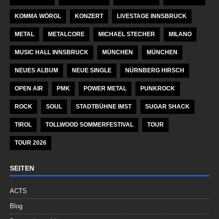
KOMMA WÖRGL
KONZERT
LIVESTAGE INNSBRUCK
METAL
METALCORE
MICHAEL STECHER
MILANO
MUSIC HALL INNSBRUCK
MÜNCHEN
MÜNCHEN
NEUES ALBUM
NEUE SINGLE
NÜRNBERG HIRSCH
OPEN AIR
PMK
POWER METAL
PUNKROCK
ROCK
SOUL
STADTBÜHNE IMST
SUGAR SHACK
TIROL
TOLLWOOD SOMMERFESTIVAL
TOUR
TOUR 2026
SEITEN
ACTS
Blog