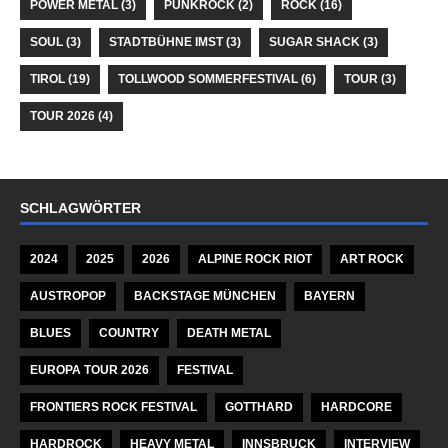
POWER METAL
(3)
PUNKROCK
(2)
ROCK
(16)
SOUL
(3)
STADTBÜHNE IMST
(3)
SUGAR SHACK
(3)
TIROL
(19)
TOLLWOOD SOMMERFESTIVAL
(6)
TOUR
(3)
TOUR 2026
(4)
SCHLAGWÖRTER
2024
2025
2026
ALPINE ROCK RIOT
ART ROCK
AUSTROPOP
BACKSTAGE MÜNCHEN
BAYERN
BLUES
COUNTRY
DEATH METAL
EUROPA TOUR 2026
FESTIVAL
FRONTIERS ROCK FESTIVAL
GOTTHARD
HARDCORE
HARDROCK
HEAVY METAL
INNSBRUCK
INTERVIEW