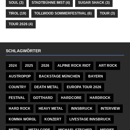
SOUL
(3)
STADTBÜHNE IMST
(4)
SUGAR SHACK
(3)
TIROL
(19)
TOLLWOOD SOMMERFESTIVAL
(6)
TOUR
(3)
TOUR 2026
(4)
SCHLAGWÖRTER
2024
2025
2026
ALPINE ROCK RIOT
ART ROCK
AUSTROPOP
BACKSTAGE MÜNCHEN
BAYERN
COUNTRY
DEATH METAL
EUROPA TOUR 2026
FESTIVAL
GOTTHARD
HARDCORE
HARDROCK
HARD ROCK
HEAVY METAL
INNSBRUCK
INTERVIEW
KOMMA WÖRGL
KONZERT
LIVESTAGE INNSBRUCK
METAL
METALCORE
MICHAEL STECHER
MIDRIFF