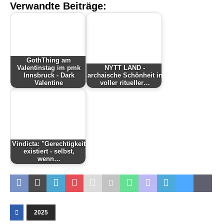
Verwandte Beiträge:
GothThing am
Valentinstag im pmk
NYTT LAND -
Innsbruck - Dark
archaische Schönheit in
Valentine
voller ritueller…
Vindicta: "Gerechtigkeit
existiert - selbst,
wenn…
2025