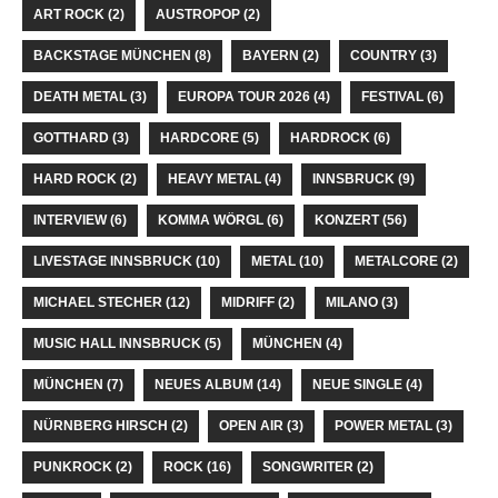
ART ROCK
(2)
AUSTROPOP
(2)
BACKSTAGE MÜNCHEN
(8)
BAYERN
(2)
COUNTRY
(3)
DEATH METAL
(3)
EUROPA TOUR 2026
(4)
FESTIVAL
(6)
GOTTHARD
(3)
HARDCORE
(5)
HARDROCK
(6)
HARD ROCK
(2)
HEAVY METAL
(4)
INNSBRUCK
(9)
INTERVIEW
(6)
KOMMA WÖRGL
(6)
KONZERT
(56)
LIVESTAGE INNSBRUCK
(10)
METAL
(10)
METALCORE
(2)
MICHAEL STECHER
(12)
MIDRIFF
(2)
MILANO
(3)
MUSIC HALL INNSBRUCK
(5)
MÜNCHEN
(4)
MÜNCHEN
(7)
NEUES ALBUM
(14)
NEUE SINGLE
(4)
NÜRNBERG HIRSCH
(2)
OPEN AIR
(3)
POWER METAL
(3)
PUNKROCK
(2)
ROCK
(16)
SONGWRITER
(2)