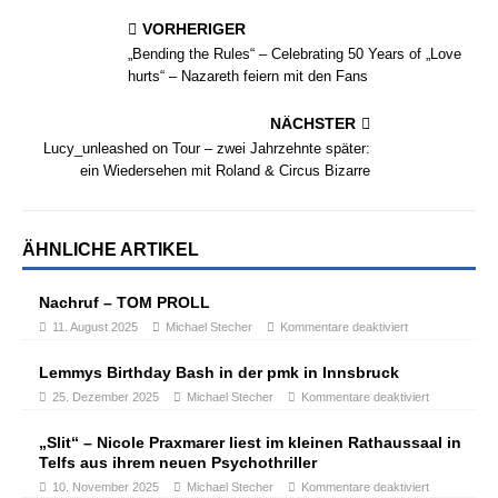
VORHERIGER
„Bending the Rules“ – Celebrating 50 Years of „Love
hurts“ – Nazareth feiern mit den Fans
NÄCHSTER
Lucy_unleashed on Tour – zwei Jahrzehnte später:
ein Wiedersehen mit Roland & Circus Bizarre
ÄHNLICHE ARTIKEL
Nachruf – TOM PROLL
11. August 2025
Michael Stecher
Kommentare deaktiviert
Lemmys Birthday Bash in der pmk in Innsbruck
25. Dezember 2025
Michael Stecher
Kommentare deaktiviert
„Slit“ – Nicole Praxmarer liest im kleinen Rathaussaal in
Telfs aus ihrem neuen Psychothriller
10. November 2025
Michael Stecher
Kommentare deaktiviert