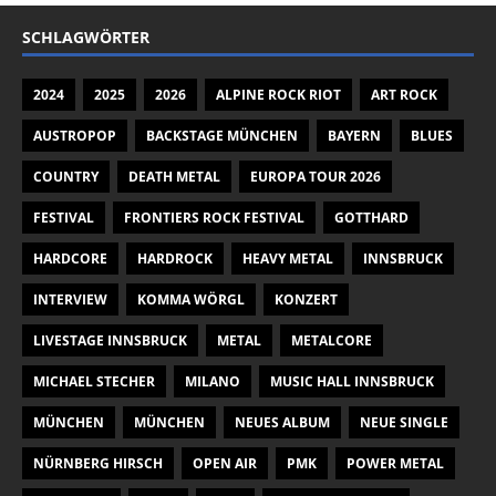
SCHLAGWÖRTER
2024
2025
2026
ALPINE ROCK RIOT
ART ROCK
AUSTROPOP
BACKSTAGE MÜNCHEN
BAYERN
BLUES
COUNTRY
DEATH METAL
EUROPA TOUR 2026
FESTIVAL
FRONTIERS ROCK FESTIVAL
GOTTHARD
HARDCORE
HARDROCK
HEAVY METAL
INNSBRUCK
INTERVIEW
KOMMA WÖRGL
KONZERT
LIVESTAGE INNSBRUCK
METAL
METALCORE
MICHAEL STECHER
MILANO
MUSIC HALL INNSBRUCK
MÜNCHEN
MÜNCHEN
NEUES ALBUM
NEUE SINGLE
NÜRNBERG HIRSCH
OPEN AIR
PMK
POWER METAL