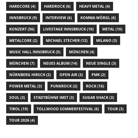
HARDCORE
(4)
HARDROCK
(6)
HEAVY METAL
(4)
INNSBRUCK
(9)
INTERVIEW
(6)
KOMMA WÖRGL
(6)
KONZERT
(56)
LIVESTAGE INNSBRUCK
(10)
METAL
(10)
METALCORE
(2)
MICHAEL STECHER
(12)
MILANO
(3)
MUSIC HALL INNSBRUCK
(5)
MÜNCHEN
(4)
MÜNCHEN
(7)
NEUES ALBUM
(14)
NEUE SINGLE
(3)
NÜRNBERG HIRSCH
(2)
OPEN AIR
(3)
PMK
(2)
POWER METAL
(3)
PUNKROCK
(2)
ROCK
(16)
SOUL
(3)
STADTBÜHNE IMST
(3)
SUGAR SHACK
(3)
TIROL
(19)
TOLLWOOD SOMMERFESTIVAL
(6)
TOUR
(3)
TOUR 2026
(4)