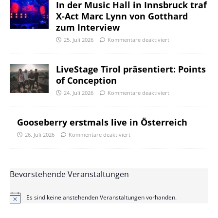
In der Music Hall in Innsbruck traf
X-Act Marc Lynn von Gotthard
zum Interview
25. Juli 2026
Kommentare deaktiviert
LiveStage Tirol präsentiert: Points
of Conception
24. Juli 2026
Kommentare deaktiviert
Gooseberry erstmals live in Österreich
26. Juli 2026
Kommentare deaktiviert
Bevorstehende Veranstaltungen
Es sind keine anstehenden Veranstaltungen vorhanden.
H
i
n