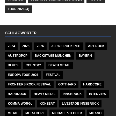
TOUR 2026
(4)
SCHLAGWÖRTER
2024
2025
2026
ALPINE ROCK RIOT
ART ROCK
AUSTROPOP
BACKSTAGE MÜNCHEN
BAYERN
BLUES
COUNTRY
DEATH METAL
EUROPA TOUR 2026
FESTIVAL
FRONTIERS ROCK FESTIVAL
GOTTHARD
HARDCORE
HARDROCK
HEAVY METAL
INNSBRUCK
INTERVIEW
KOMMA WÖRGL
KONZERT
LIVESTAGE INNSBRUCK
METAL
METALCORE
MICHAEL STECHER
MILANO