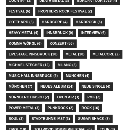
COUNTRY
(3)
DEATH METAL
(3)
EUROPA TOUR 2026
(4)
FESTIVAL
(6)
FRONTIERS ROCK FESTIVAL
(2)
GOTTHARD
(3)
HARDCORE
(4)
HARDROCK
(6)
HEAVY METAL
(4)
INNSBRUCK
(9)
INTERVIEW
(6)
KOMMA WÖRGL
(6)
KONZERT
(56)
LIVESTAGE INNSBRUCK
(10)
METAL
(10)
METALCORE
(2)
MICHAEL STECHER
(12)
MILANO
(3)
MUSIC HALL INNSBRUCK
(5)
MÜNCHEN
(4)
MÜNCHEN
(7)
NEUES ALBUM
(14)
NEUE SINGLE
(4)
NÜRNBERG HIRSCH
(2)
OPEN AIR
(3)
PMK
(2)
POWER METAL
(3)
PUNKROCK
(2)
ROCK
(16)
SOUL
(3)
STADTBÜHNE IMST
(3)
SUGAR SHACK
(3)
TIROL
(19)
TOLLWOOD SOMMERFESTIVAL
(6)
TOUR
(3)