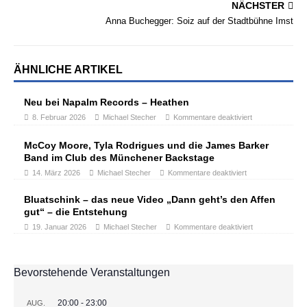
NÄCHSTER
Anna Buchegger: Soiz auf der Stadtbühne Imst
ÄHNLICHE ARTIKEL
Neu bei Napalm Records – Heathen
8. Februar 2026
Michael Stecher
Kommentare deaktiviert
McCoy Moore, Tyla Rodrigues und die James Barker
Band im Club des Münchener Backstage
14. März 2026
Michael Stecher
Kommentare deaktiviert
Bluatschink – das neue Video „Dann geht’s den Affen
gut“ – die Entstehung
19. Januar 2026
Michael Stecher
Kommentare deaktiviert
Bevorstehende Veranstaltungen
20:00
-
23:00
AUG.