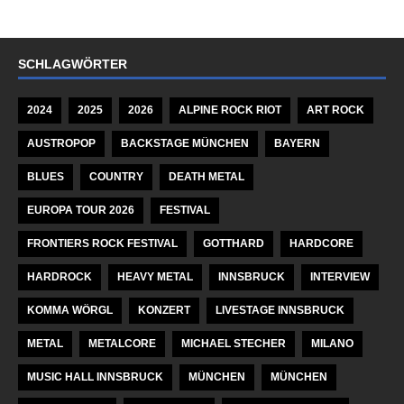
SCHLAGWÖRTER
2024
2025
2026
ALPINE ROCK RIOT
ART ROCK
AUSTROPOP
BACKSTAGE MÜNCHEN
BAYERN
BLUES
COUNTRY
DEATH METAL
EUROPA TOUR 2026
FESTIVAL
FRONTIERS ROCK FESTIVAL
GOTTHARD
HARDCORE
HARDROCK
HEAVY METAL
INNSBRUCK
INTERVIEW
KOMMA WÖRGL
KONZERT
LIVESTAGE INNSBRUCK
METAL
METALCORE
MICHAEL STECHER
MILANO
MUSIC HALL INNSBRUCK
MÜNCHEN
MÜNCHEN