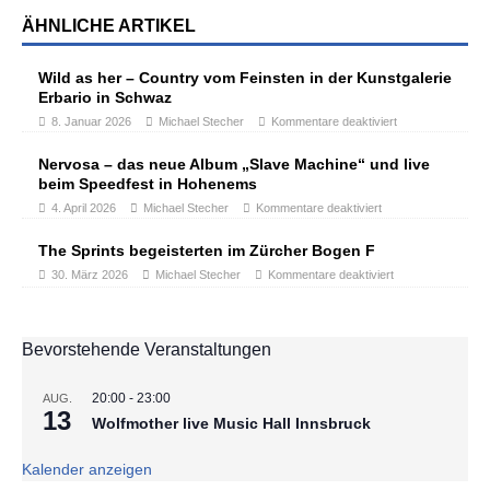
ÄHNLICHE ARTIKEL
Wild as her – Country vom Feinsten in der Kunstgalerie
Erbario in Schwaz
8. Januar 2026
Michael Stecher
Kommentare deaktiviert
Nervosa – das neue Album „Slave Machine“ und live
beim Speedfest in Hohenems
4. April 2026
Michael Stecher
Kommentare deaktiviert
The Sprints begeisterten im Zürcher Bogen F
30. März 2026
Michael Stecher
Kommentare deaktiviert
Bevorstehende Veranstaltungen
20:00
-
23:00
AUG.
13
Wolfmother live Music Hall Innsbruck
Kalender anzeigen