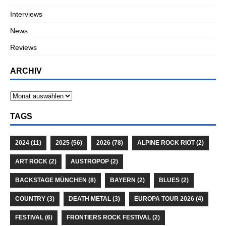
Interviews
News
Reviews
ARCHIV
TAGS
2024
(11)
2025
(56)
2026
(78)
ALPINE ROCK RIOT
(2)
ART ROCK
(2)
AUSTROPOP
(2)
BACKSTAGE MÜNCHEN
(8)
BAYERN
(2)
BLUES
(2)
COUNTRY
(3)
DEATH METAL
(3)
EUROPA TOUR 2026
(4)
FESTIVAL
(6)
FRONTIERS ROCK FESTIVAL
(2)