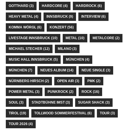
GOTTHARD
(3)
HARDCORE
(4)
HARDROCK
(6)
HEAVY METAL
(4)
INNSBRUCK
(9)
INTERVIEW
(6)
KOMMA WÖRGL
(6)
KONZERT
(56)
LIVESTAGE INNSBRUCK
(10)
METAL
(10)
METALCORE
(2)
MICHAEL STECHER
(12)
MILANO
(3)
MUSIC HALL INNSBRUCK
(5)
MÜNCHEN
(4)
MÜNCHEN
(7)
NEUES ALBUM
(14)
NEUE SINGLE
(3)
NÜRNBERG HIRSCH
(2)
OPEN AIR
(3)
PMK
(2)
POWER METAL
(3)
PUNKROCK
(2)
ROCK
(16)
SOUL
(3)
STADTBÜHNE IMST
(3)
SUGAR SHACK
(3)
TIROL
(19)
TOLLWOOD SOMMERFESTIVAL
(6)
TOUR
(3)
TOUR 2026
(4)