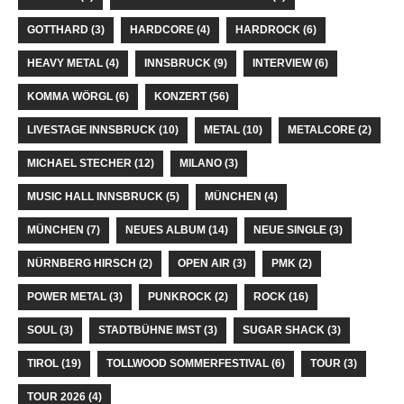
GOTTHARD
(3)
HARDCORE
(4)
HARDROCK
(6)
HEAVY METAL
(4)
INNSBRUCK
(9)
INTERVIEW
(6)
KOMMA WÖRGL
(6)
KONZERT
(56)
LIVESTAGE INNSBRUCK
(10)
METAL
(10)
METALCORE
(2)
MICHAEL STECHER
(12)
MILANO
(3)
MUSIC HALL INNSBRUCK
(5)
MÜNCHEN
(4)
MÜNCHEN
(7)
NEUES ALBUM
(14)
NEUE SINGLE
(3)
NÜRNBERG HIRSCH
(2)
OPEN AIR
(3)
PMK
(2)
POWER METAL
(3)
PUNKROCK
(2)
ROCK
(16)
SOUL
(3)
STADTBÜHNE IMST
(3)
SUGAR SHACK
(3)
TIROL
(19)
TOLLWOOD SOMMERFESTIVAL
(6)
TOUR
(3)
TOUR 2026
(4)