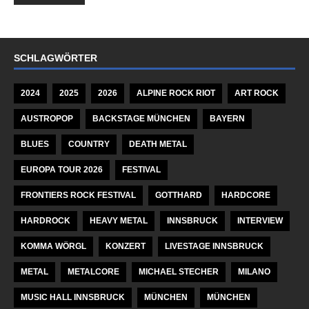
SCHLAGWÖRTER
2024
2025
2026
ALPINE ROCK RIOT
ART ROCK
AUSTROPOP
BACKSTAGE MÜNCHEN
BAYERN
BLUES
COUNTRY
DEATH METAL
EUROPA TOUR 2026
FESTIVAL
FRONTIERS ROCK FESTIVAL
GOTTHARD
HARDCORE
HARDROCK
HEAVY METAL
INNSBRUCK
INTERVIEW
KOMMA WÖRGL
KONZERT
LIVESTAGE INNSBRUCK
METAL
METALCORE
MICHAEL STECHER
MILANO
MUSIC HALL INNSBRUCK
MÜNCHEN
MÜNCHEN