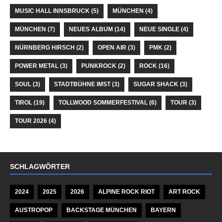
MUSIC HALL INNSBRUCK
(5)
MÜNCHEN
(4)
MÜNCHEN
(7)
NEUES ALBUM
(14)
NEUE SINGLE
(4)
NÜRNBERG HIRSCH
(2)
OPEN AIR
(3)
PMK
(2)
POWER METAL
(3)
PUNKROCK
(2)
ROCK
(16)
SOUL
(3)
STADTBÜHNE IMST
(3)
SUGAR SHACK
(3)
TIROL
(19)
TOLLWOOD SOMMERFESTIVAL
(6)
TOUR
(3)
TOUR 2026
(4)
SCHLAGWÖRTER
2024
2025
2026
ALPINE ROCK RIOT
ART ROCK
AUSTROPOP
BACKSTAGE MÜNCHEN
BAYERN