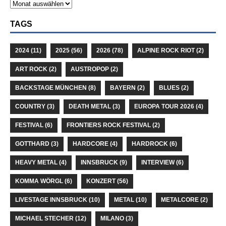
TAGS
2024
(11)
2025
(56)
2026
(78)
ALPINE ROCK RIOT
(2)
ART ROCK
(2)
AUSTROPOP
(2)
BACKSTAGE MÜNCHEN
(8)
BAYERN
(2)
BLUES
(2)
COUNTRY
(3)
DEATH METAL
(3)
EUROPA TOUR 2026
(4)
FESTIVAL
(6)
FRONTIERS ROCK FESTIVAL
(2)
GOTTHARD
(3)
HARDCORE
(4)
HARDROCK
(6)
HEAVY METAL
(4)
INNSBRUCK
(9)
INTERVIEW
(6)
KOMMA WÖRGL
(6)
KONZERT
(56)
LIVESTAGE INNSBRUCK
(10)
METAL
(10)
METALCORE
(2)
MICHAEL STECHER
(12)
MILANO
(3)