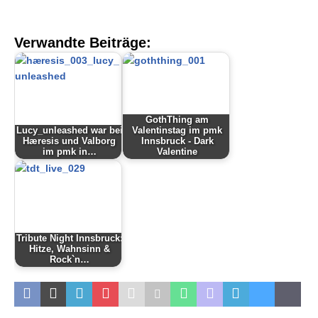
Verwandte Beiträge:
GothThing am
Lucy_unleashed war bei
Valentinstag im pmk
Hæresis und Valborg
Innsbruck - Dark
im pmk in…
Valentine
Tribute Night Innsbruck:
Hitze, Wahnsinn &
Rock`n…