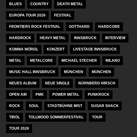
BLUES
COUNTRY
DEATH METAL
EUROPA TOUR 2026
FESTIVAL
FRONTIERS ROCK FESTIVAL
GOTTHARD
HARDCORE
HARDROCK
HEAVY METAL
INNSBRUCK
INTERVIEW
KOMMA WÖRGL
KONZERT
LIVESTAGE INNSBRUCK
METAL
METALCORE
MICHAEL STECHER
MILANO
MUSIC HALL INNSBRUCK
MÜNCHEN
MÜNCHEN
NEUES ALBUM
NEUE SINGLE
NÜRNBERG HIRSCH
OPEN AIR
PMK
POWER METAL
PUNKROCK
ROCK
SOUL
STADTBÜHNE IMST
SUGAR SHACK
TIROL
TOLLWOOD SOMMERFESTIVAL
TOUR
TOUR 2026