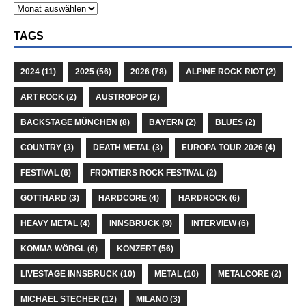
TAGS
2024
(11)
2025
(56)
2026
(78)
ALPINE ROCK RIOT
(2)
ART ROCK
(2)
AUSTROPOP
(2)
BACKSTAGE MÜNCHEN
(8)
BAYERN
(2)
BLUES
(2)
COUNTRY
(3)
DEATH METAL
(3)
EUROPA TOUR 2026
(4)
FESTIVAL
(6)
FRONTIERS ROCK FESTIVAL
(2)
GOTTHARD
(3)
HARDCORE
(4)
HARDROCK
(6)
HEAVY METAL
(4)
INNSBRUCK
(9)
INTERVIEW
(6)
KOMMA WÖRGL
(6)
KONZERT
(56)
LIVESTAGE INNSBRUCK
(10)
METAL
(10)
METALCORE
(2)
MICHAEL STECHER
(12)
MILANO
(3)