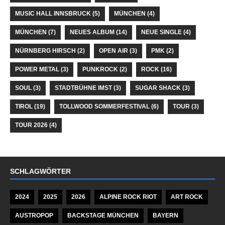
MUSIC HALL INNSBRUCK
(5)
MÜNCHEN
(4)
MÜNCHEN
(7)
NEUES ALBUM
(14)
NEUE SINGLE
(4)
NÜRNBERG HIRSCH
(2)
OPEN AIR
(3)
PMK
(2)
POWER METAL
(3)
PUNKROCK
(2)
ROCK
(16)
SOUL
(3)
STADTBÜHNE IMST
(3)
SUGAR SHACK
(3)
TIROL
(19)
TOLLWOOD SOMMERFESTIVAL
(6)
TOUR
(3)
TOUR 2026
(4)
SCHLAGWÖRTER
2024
2025
2026
ALPINE ROCK RIOT
ART ROCK
AUSTROPOP
BACKSTAGE MÜNCHEN
BAYERN