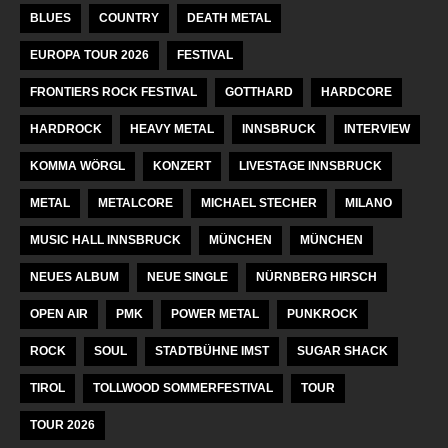
BLUES
COUNTRY
DEATH METAL
EUROPA TOUR 2026
FESTIVAL
FRONTIERS ROCK FESTIVAL
GOTTHARD
HARDCORE
HARDROCK
HEAVY METAL
INNSBRUCK
INTERVIEW
KOMMA WÖRGL
KONZERT
LIVESTAGE INNSBRUCK
METAL
METALCORE
MICHAEL STECHER
MILANO
MUSIC HALL INNSBRUCK
MÜNCHEN
MÜNCHEN
NEUES ALBUM
NEUE SINGLE
NÜRNBERG HIRSCH
OPEN AIR
PMK
POWER METAL
PUNKROCK
ROCK
SOUL
STADTBÜHNE IMST
SUGAR SHACK
TIROL
TOLLWOOD SOMMERFESTIVAL
TOUR
TOUR 2026