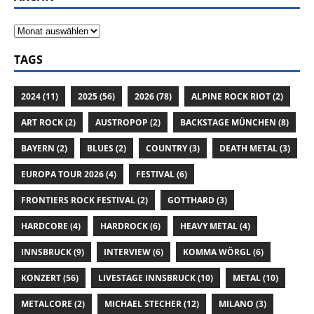
TAGS
2024
(11)
2025
(56)
2026
(78)
ALPINE ROCK RIOT
(2)
ART ROCK
(2)
AUSTROPOP
(2)
BACKSTAGE MÜNCHEN
(8)
BAYERN
(2)
BLUES
(2)
COUNTRY
(3)
DEATH METAL
(3)
EUROPA TOUR 2026
(4)
FESTIVAL
(6)
FRONTIERS ROCK FESTIVAL
(2)
GOTTHARD
(3)
HARDCORE
(4)
HARDROCK
(6)
HEAVY METAL
(4)
INNSBRUCK
(9)
INTERVIEW
(6)
KOMMA WÖRGL
(6)
KONZERT
(56)
LIVESTAGE INNSBRUCK
(10)
METAL
(10)
METALCORE
(2)
MICHAEL STECHER
(12)
MILANO
(3)