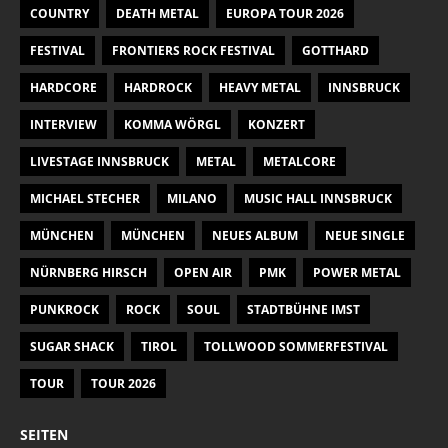
COUNTRY
DEATH METAL
EUROPA TOUR 2026
FESTIVAL
FRONTIERS ROCK FESTIVAL
GOTTHARD
HARDCORE
HARDROCK
HEAVY METAL
INNSBRUCK
INTERVIEW
KOMMA WÖRGL
KONZERT
LIVESTAGE INNSBRUCK
METAL
METALCORE
MICHAEL STECHER
MILANO
MUSIC HALL INNSBRUCK
MÜNCHEN
MÜNCHEN
NEUES ALBUM
NEUE SINGLE
NÜRNBERG HIRSCH
OPEN AIR
PMK
POWER METAL
PUNKROCK
ROCK
SOUL
STADTBÜHNE IMST
SUGAR SHACK
TIROL
TOLLWOOD SOMMERFESTIVAL
TOUR
TOUR 2026
SEITEN