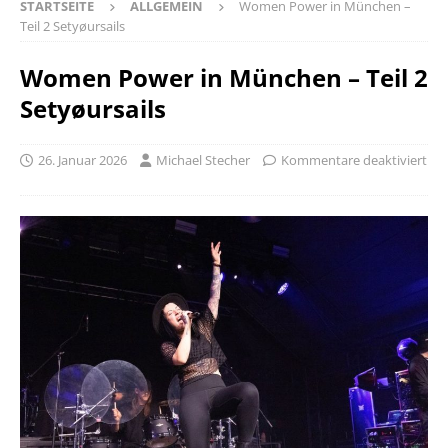
STARTSEITE
ALLGEMEIN
Women Power in München –
Teil 2 Setyøursails
Women Power in München – Teil 2
Setyøursails
26. Januar 2026
Michael Stecher
Kommentare deaktiviert