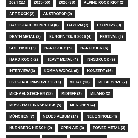
2024
(11)
2025
(56)
2026
(78)
ALPINE ROCK RIOT
(2)
ART ROCK
(2)
AUSTROPOP
(2)
BACKSTAGE MÜNCHEN
(8)
BAYERN
(2)
COUNTRY
(3)
DEATH METAL
(3)
EUROPA TOUR 2026
(4)
FESTIVAL
(6)
GOTTHARD
(3)
HARDCORE
(5)
HARDROCK
(6)
HARD ROCK
(2)
HEAVY METAL
(4)
INNSBRUCK
(9)
INTERVIEW
(6)
KOMMA WÖRGL
(6)
KONZERT
(56)
LIVESTAGE INNSBRUCK
(10)
METAL
(10)
METALCORE
(2)
MICHAEL STECHER
(12)
MIDRIFF
(2)
MILANO
(3)
MUSIC HALL INNSBRUCK
(5)
MÜNCHEN
(4)
MÜNCHEN
(7)
NEUES ALBUM
(14)
NEUE SINGLE
(4)
NÜRNBERG HIRSCH
(2)
OPEN AIR
(3)
POWER METAL
(3)