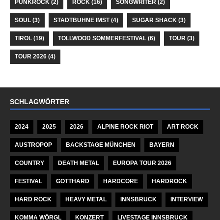
PUNKROCK
(2)
ROCK
(16)
SONGWRITER
(2)
SOUL
(3)
STADTBÜHNE IMST
(4)
SUGAR SHACK
(3)
TIROL
(19)
TOLLWOOD SOMMERFESTIVAL
(6)
TOUR
(3)
TOUR 2026
(4)
SCHLAGWÖRTER
2024
2025
2026
ALPINE ROCK RIOT
ART ROCK
AUSTROPOP
BACKSTAGE MÜNCHEN
BAYERN
COUNTRY
DEATH METAL
EUROPA TOUR 2026
FESTIVAL
GOTTHARD
HARDCORE
HARDROCK
HARD ROCK
HEAVY METAL
INNSBRUCK
INTERVIEW
KOMMA WÖRGL
KONZERT
LIVESTAGE INNSBRUCK