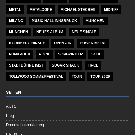
METAL
METALCORE
MICHAEL STECHER
MIDRIFF
MILANO
MUSIC HALL INNSBRUCK
MÜNCHEN
MÜNCHEN
NEUES ALBUM
NEUE SINGLE
NÜRNBERG HIRSCH
OPEN AIR
POWER METAL
PUNKROCK
ROCK
SONGWRITER
SOUL
STADTBÜHNE IMST
SUGAR SHACK
TIROL
TOLLWOOD SOMMERFESTIVAL
TOUR
TOUR 2026
SEITEN
ACTS
Blog
Datenschutzerklärung
EVENTS